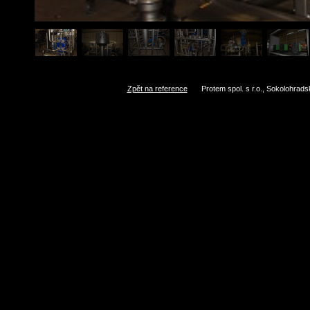
Zpět na reference
Protem spol. s r.o., Sokolohrad